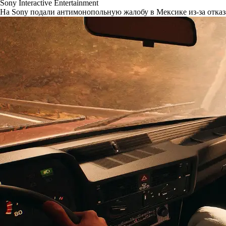
Sony Interactive Entertainment
На Sony подали антимонопольную жалобу в Мексике из-за отказ