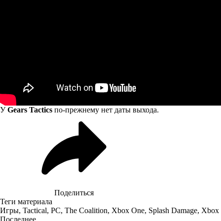
У
Gears Tactics
по-прежнему нет даты выхода.
Поделиться
Теги материала
Игры
,
Tactical
,
PC
,
The Coalition
,
Xbox One
,
Splash Damage
,
Xbox
Последнее