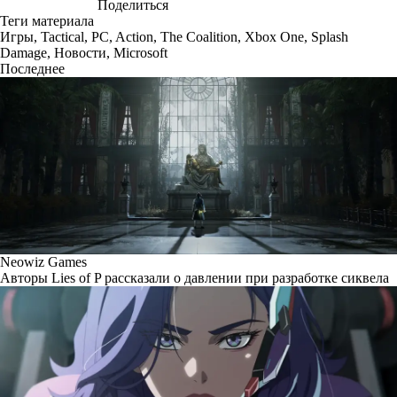
Поделиться
Теги материала
Игры
,
Tactical
,
PC
,
Action
,
The Coalition
,
Xbox One
,
Splash
Damage
,
Новости
,
Microsoft
Последнее
Neowiz Games
Авторы Lies of P рассказали о давлении при разработке сиквела