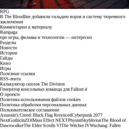
RPG
В The Bloodline добавили гильдию воров и систему тюремного
заключения
Комментарии к материалу
Rampaga
про игры, фильмы и технологии — интересно
Разделы
Новости
Истории
Гайды
Кино
Игры
Полезные ссылки
RSS-лента
Калькулятор скилов The Division
Генератор консольных команда для Fallout 4
О проекте
Политика использования файлов cookies
Политика обработки персональных данных
Пользовательское соглашение
Assassin's Creed: Black Flag Resynced
Cyberpunk 2077
Next
Gothic
inZOI
Mass Effect NEXT
Physint
Skyblivion
The Blood of
Dawnwalker
The Elder Scrolls VI
The Witcher IV
Wuchang: Fallen