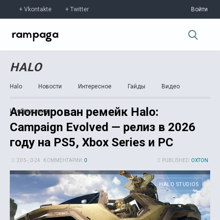
Vkontakte
Twitter
Войти
HALO
Halo
Новости
Интересное
Гайды
Видео
Анонсирован ремейк Halo:
Изображения
Campaign Evolved — релиз в 2026
году на PS5, Xbox Series и PC
20 5-, 0-24
КОММЕНТАРИИ:
0
PUBLISHED:
OXTON
HALO STUDIOS