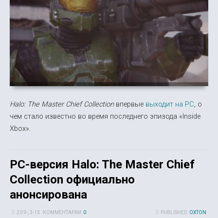
Halo: The Master Chief Collection
впервые
выходит на PC
, о
чем стало известно во время последнего эпизода «Inside
Xbox».
PC-версия Halo: The Master Chief
Collection официально
анонсирована
20 9-, 3-13
КОММЕНТАРИИ:
0
PUBLISHED:
OXTON