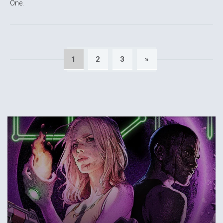
One.
1
2
3
»