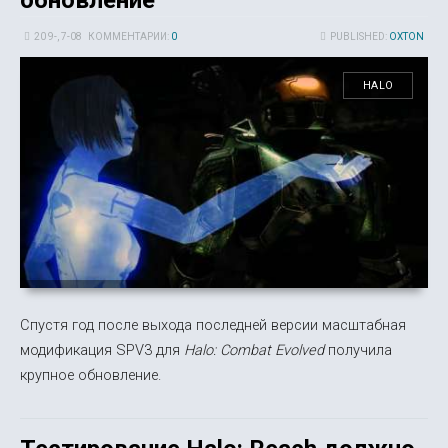
20 9-, 7-08
КОММЕНТАРИИ:
0
PUBLISHED:
OXTON
HALO
Спустя год после выхода последней версии масштабная
модификация SPV3 для
Halo: Combat Evolved
получила
крупное обновление.