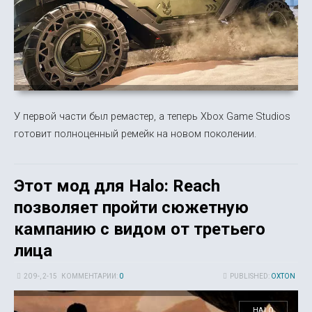
У первой части был ремастер, а теперь Xbox Game Studios
готовит полноценный ремейк на новом поколении.
Этот мод для Halo: Reach
позволяет пройти сюжетную
кампанию с видом от третьего
лица
20 9-, 2-15
КОММЕНТАРИИ:
0
PUBLISHED:
OXTON
HALO