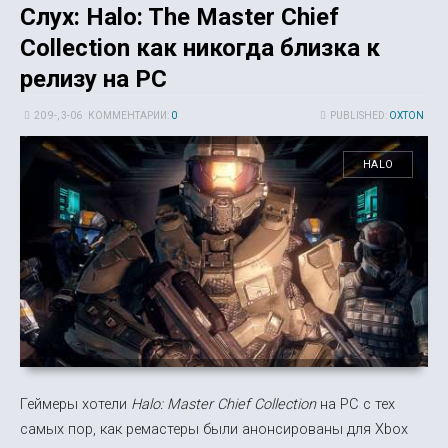
Слух: Halo: The Master Chief
Collection как никогда близка к
релизу на PC
20 9-, 3-06
КОММЕНТАРИИ:
0
PUBLISHED:
OXTON
HALO
Геймеры хотели
Halo: Master Chief Collection
на PC с тех
самых пор, как ремастеры были анонсированы для Xbox