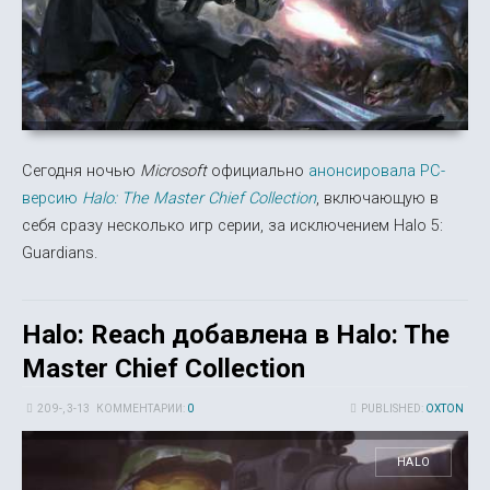
Сегодня ночью
Microsoft
официально
анонсировала PC-
версию
Halo: The Master Chief Collection
, включающую в
себя сразу несколько игр серии, за исключением Halo 5:
Guardians.
Halo: Reach добавлена в Halo: The
Master Chief Collection
20 9-, 3-13
КОММЕНТАРИИ:
0
PUBLISHED:
OXTON
HALO