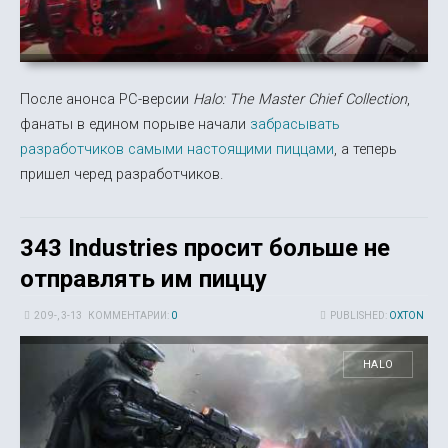
После анонса PC-версии
Halo: The Master Chief Collection
,
фанаты в едином порыве начали
забрасывать
разработчиков самыми настоящими пиццами
, а теперь
пришел черед разработчиков.
343 Industries просит больше не
отправлять им пиццу
20 9-, 3-13
КОММЕНТАРИИ:
0
PUBLISHED:
OXTON
HALO