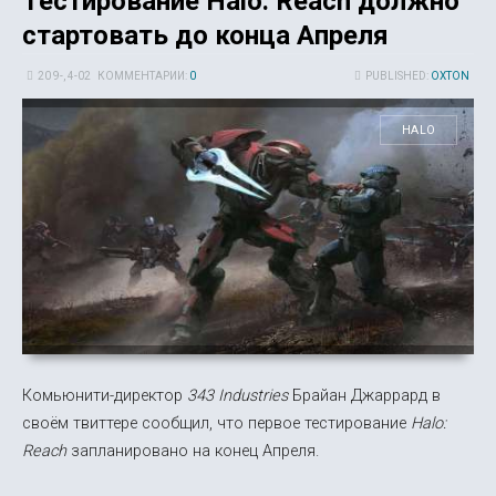
Тестирование Halo: Reach должно
стартовать до конца Апреля
20 9-, 4-02
КОММЕНТАРИИ:
0
PUBLISHED:
OXTON
HALO
Комьюнити-директор
343 Industries
Брайан Джаррард в
своём твиттере сообщил, что первое тестирование
Halo:
Reach
запланировано на конец Апреля.