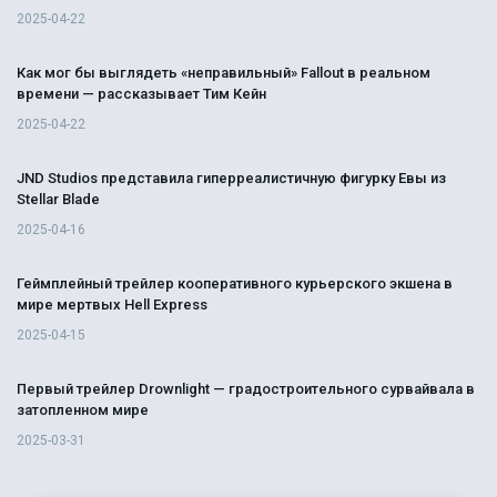
2025-04-22
Как мог бы выглядеть «неправильный» Fallout в реальном
времени — рассказывает Тим Кейн
2025-04-22
JND Studios представила гиперреалистичную фигурку Евы из
Stellar Blade
2025-04-16
Геймплейный трейлер кооперативного курьерского экшена в
мире мертвых Hell Express
2025-04-15
Первый трейлер Drownlight — градостроительного сурвайвала в
затопленном мире
2025-03-31