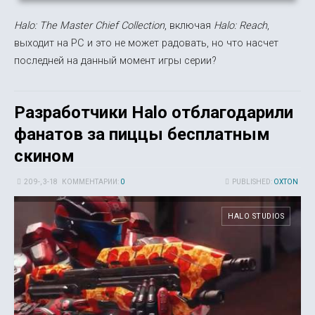
Halo: The Master Chief Collection
, включая
Halo: Reach
,
выходит на PC и это не может радовать, но что насчет
последней на данный момент игры серии?
Разработчики Halo отблагодарили
фанатов за пиццы бесплатным
скином
20 9-, 3-18
КОММЕНТАРИИ:
0
PUBLISHED:
OXTON
HALO STUDIOS