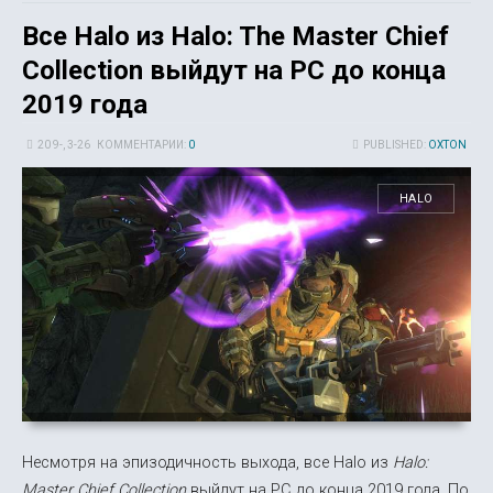
Все Halo из Halo: The Master Chief
Collection выйдут на PC до конца
2019 года
20 9-, 3-26
КОММЕНТАРИИ:
0
PUBLISHED:
OXTON
HALO
Несмотря на эпизодичность выхода, все Halo из
Halo:
Master Chief Collection
выйдут на PC до конца 2019 года. По