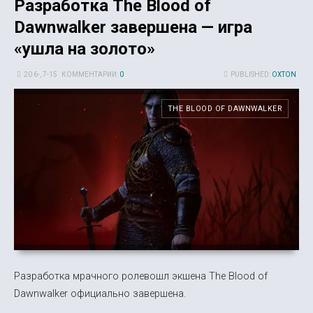
Разработка The Blood of
Dawnwalker завершена — игра
«ушла на золото»
20 6-, 7-15
КОММЕНТАРИИ:
0
PUBLISHED:
OXTON
THE BLOOD OF DAWNWALKER
Разработка мрачного ролевошл экшена The Blood of
Dawnwalker официально завершена.