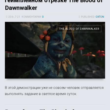
геймплейном отрезке The Blood of
Dawnwalker
20 6-, 7-21
КОММЕНТАРИИ:
0
PUBLISHED:
OXTON
THE BLOOD OF DAWNWALKER
В этой демонстрации уже не совсем человек отправляется
выполнять задание в светлое время суток.