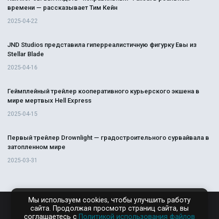
времени — рассказывает Тим Кейн
2025-04-22
JND Studios представила гиперреалистичную фигурку Евы из
Stellar Blade
2025-04-16
Геймплейный трейлер кооперативного курьерского экшена в
мире мертвых Hell Express
2025-04-15
Первый трейлер Drownlight — градостроительного сурвайвала в
затопленном мире
2025-03-31
Мы используем cookies, чтобы улучшить работу
сайта. Продолжая просмотр страниц сайта, вы
соглашаетесь с
Политикой использования файлов