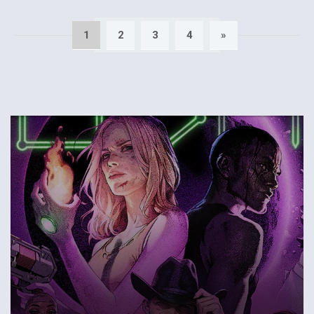
1
2
3
4
»