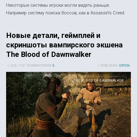
Некоторые системы игроки могли видеть раньше.
Например систему поиска боссов, как в Assassin's Creed.
Новые детали, геймплей и
скриншоты вампирского экшена
The Blood of Dawnwalker
20 6-, 7-07
КОММЕНТАРИИ:
0
PUBLISHED:
OXTON
THE BLOOD OF DAWNWALKER