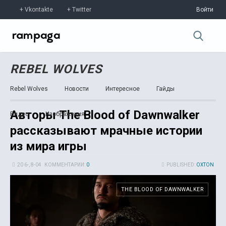
Vkontakte
Twitter
Войти
REBEL WOLVES
Rebel Wolves
Новости
Интересное
Гайды
Авторы The Blood of Dawnwalker
Видео
Изображения
рассказывают мрачные истории
из мира игры
20 6-, 8-04
КОММЕНТАРИИ:
0
PUBLISHED:
OXTON
THE BLOOD OF DAWNWALKER