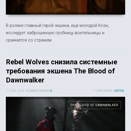
В ролике главный герой экшена, ещё молодой Коэн,
исследует заброшенную гробницу воительницы и
сражается со стражем.
Rebel Wolves снизила системные
требования экшена The Blood of
Dawnwalker
20 6-, 6-23
КОММЕНТАРИИ:
0
PUBLISHED:
OXTON
THE BLOOD OF DAWNWALKER