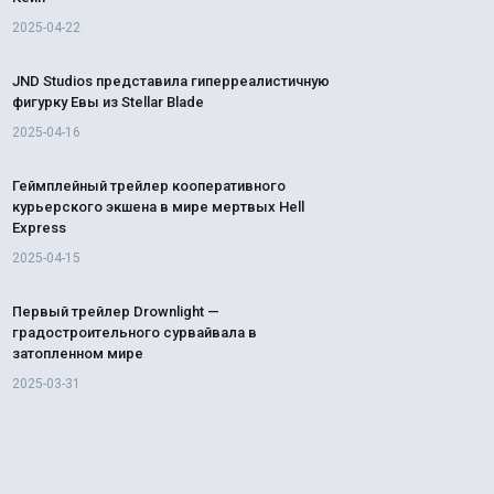
2025-04-22
JND Studios представила гиперреалистичную
фигурку Евы из Stellar Blade
2025-04-16
Геймплейный трейлер кооперативного
курьерского экшена в мире мертвых Hell
Express
2025-04-15
Первый трейлер Drownlight —
градостроительного сурвайвала в
затопленном мире
2025-03-31