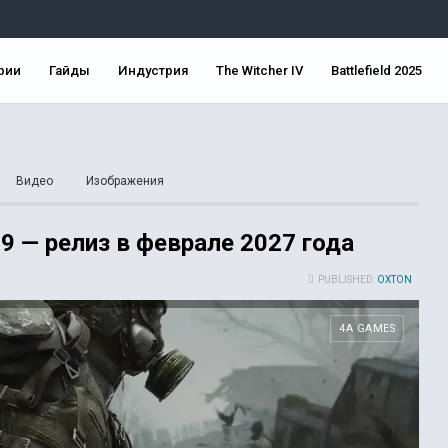
рии
Гайды
Индустрия
The Witcher IV
Battlefield 2025
Видео
Изображения
9 — релиз в феврале 2027 года
PUBLISHED:
OXTON
4A GAMES