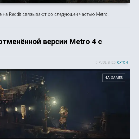
е на Reddit связывают со следующей частью Metro.
отменённой версии Metro 4 с
PUBLISHED:
OXTON
4A GAMES