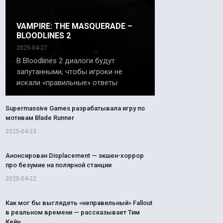
VAMPIRE: THE MASQUERADE –
BLOODLINES 2
2025-04-27
В Bloodlines 2 диалоги будут
запутанными, чтобы игроки не
искали «правильные» ответы
Supermassive Games разрабатывала игру по
мотивам Blade Runner
2025-04-23
Анонсирован Displacement — экшен-хоррор
про безумие на полярной станции
2025-04-22
Как мог бы выглядеть «неправильный» Fallout
в реальном времени — рассказывает Тим
Кейн