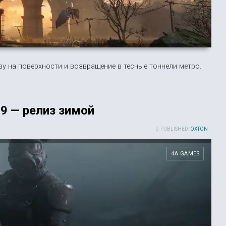
 на поверхности и возвращение в тесные тоннели метро.
9 — релиз зимой
PUBLISHED:
OXTON
4A GAMES