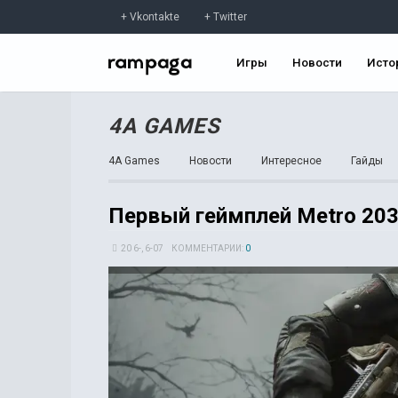
Vkontakte
Twitter
Игры
Новости
Исто
4A GAMES
4A Games
Новости
Интересное
Гайды
Первый геймплей Metro 203
20 6-, 6-07
КОММЕНТАРИИ:
0