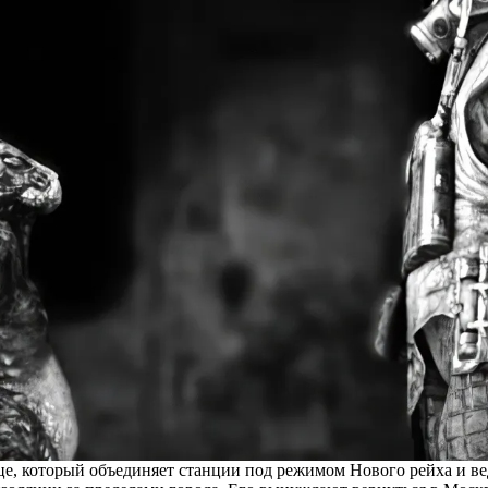
е, который объединяет станции под режимом Нового рейха и вед