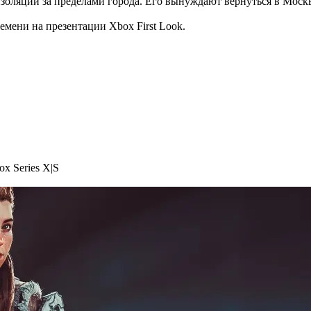
оляции за пределами города. Его вынуждают вернуться в Москву 
емени на презентации Xbox First Look.
ox Series X|S