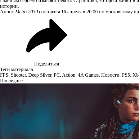
Главным героем называют некого Странника, который живёт в из
истории.
Анонс
Metro 2039
состоится
16 апреля в 20:00 по московскому вр
Поделиться
Теги материала
FPS
,
Shooter
,
Deep Silver
,
PC
,
Action
,
4A Games
,
Новости
,
PS5
,
Xb
Последнее