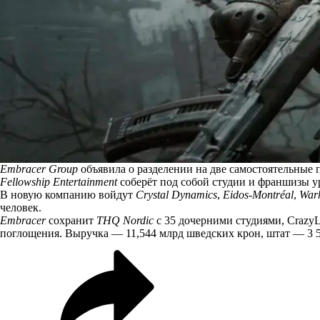
Embracer Group
объявила о разделении на две самостоятельные 
Fellowship Entertainment
соберёт
под собой студии и франшизы 
В новую компанию войдут
Crystal Dynamics
,
Eidos-Montréal
,
Warh
человек.
Embracer
сохранит
THQ Nordic
с 35 дочерними студиями, CrazyL
поглощения. Выручка — 11,544 млрд шведских крон, штат — 3 5