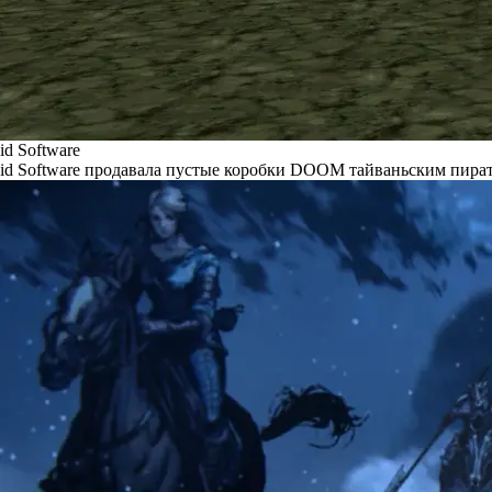
id Software
id Software продавала пустые коробки DOOM тайваньским пира