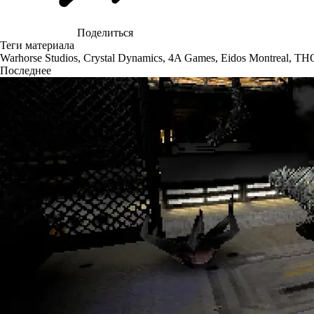
Поделиться
Теги материала
Warhorse Studios
,
Crystal Dynamics
,
4A Games
,
Eidos Montreal
,
THQ
Последнее