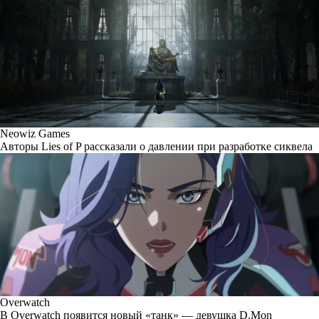
Neowiz Games
Авторы Lies of P рассказали о давлении при разработке сиквела
Overwatch
В Overwatch появится новый «танк» — девушка D.Mon