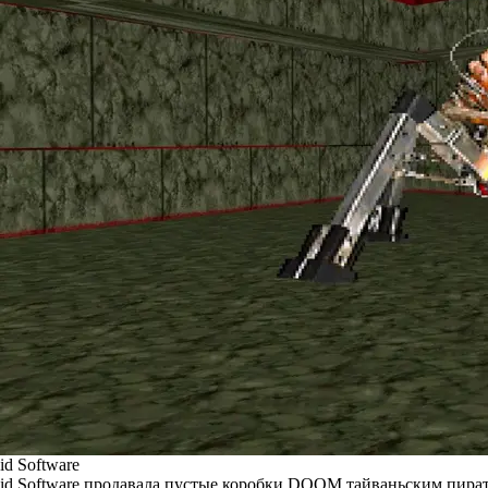
id Software
id Software продавала пустые коробки DOOM тайваньским пира