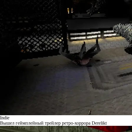
Indie
Вышел геймплейный трейлер ретро-хоррора Derelikt