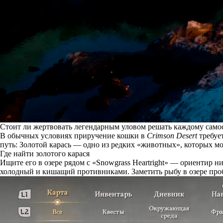
Стоит ли жертвовать легендарным уловом решать каждому самос
В обычных условиях приручение кошки в
Crimson Desert
требуе
путь: Золотой карась — одно из редких «животных», которых м
Где найти золотого карася
Ищите его в озере рядом с «Snowgrass Heartright» — ориентир 
холодный и кишащий противниками. Заметить рыбу в озере пробл