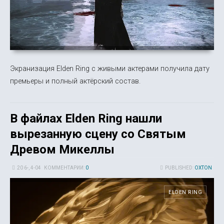
Экранизация Elden Ring с живыми актерами получила дату
премьеры и полный актёрский состав.
В файлах Elden Ring нашли
вырезанную сцену со Святым
Древом Микеллы
20 6-, 4-04
КОММЕНТАРИИ:
0
PUBLISHED:
OXTON
ELDEN RING