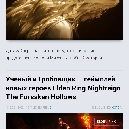
Датамайнеры нашли катсцену, которая меняет
представление о роли Микеллы в общей истории.
Ученый и Гробовщик — геймплей
новых героев Elden Ring Nightreign
The Forsaken Hollows
20 5-, 2-02
КОММЕНТАРИИ:
0
PUBLISHED:
OXTON
ELDEN RING