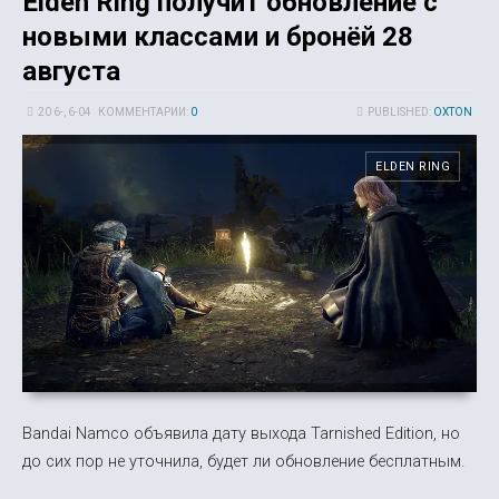
Elden Ring получит обновление с
новыми классами и бронёй 28
августа
20 6-, 6-04
КОММЕНТАРИИ:
0
PUBLISHED:
OXTON
ELDEN RING
Bandai Namco объявила дату выхода Tarnished Edition, но
до сих пор не уточнила, будет ли обновление бесплатным.