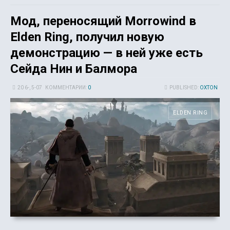
Мод, переносящий Morrowind в
Elden Ring, получил новую
демонстрацию — в ней уже есть
Сейда Нин и Балмора
20 6-, 5-07
КОММЕНТАРИИ:
0
PUBLISHED:
OXTON
ELDEN RING