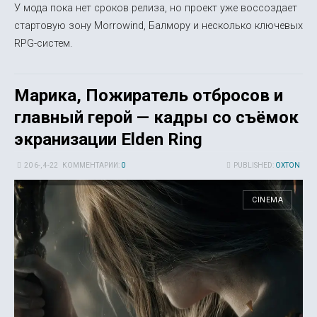
У мода пока нет сроков релиза, но проект уже воссоздает
стартовую зону Morrowind, Балмору и несколько ключевых
RPG-систем.
Марика, Пожиратель отбросов и
главный герой — кадры со съёмок
экранизации Elden Ring
20 6-, 4-22
КОММЕНТАРИИ:
0
PUBLISHED:
OXTON
CINEMA