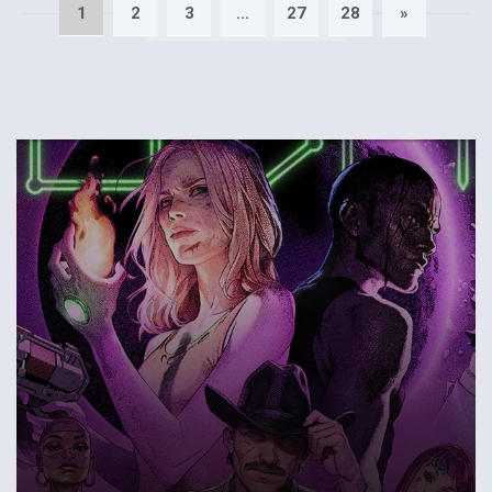
1
2
3
...
27
28
»