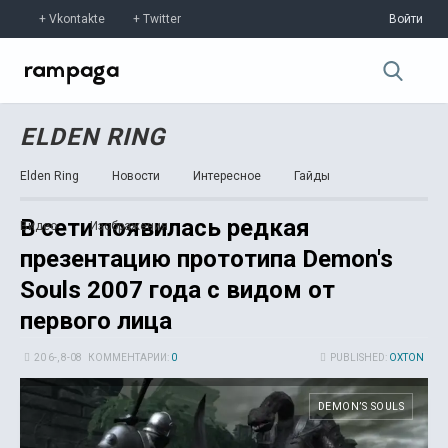
Vkontakte
Twitter
Войти
ELDEN RING
Elden Ring
Новости
Интересное
Гайды
В сети появилась редкая
Видео
Изображения
презентацию прототипа Demon's
Souls 2007 года с видом от
первого лица
20 6-, 8-08
КОММЕНТАРИИ:
0
PUBLISHED:
OXTON
DEMON’S SOULS