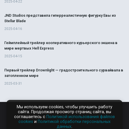
2025-04-22
JND Studios представила гиперреалистичную фигурку Евы из
Stellar Blade
2025-04-16
Геймплейный трейлер кооперативного курьерского экшена в
мире мертвых Hell Express
2025-04-15
Первый трейлер Drownlight — градостроительного сурвайвала в
затопленном мире
2025-03-31
Мы используем cookies, чтобы улучшить работу
сайта. Продолжая просмотр страниц сайта, вы
RAMPAGA.RU
соглашаетесь с
Политикой использования файлов
cookies
и
Политикой обработки персональных
данных
.