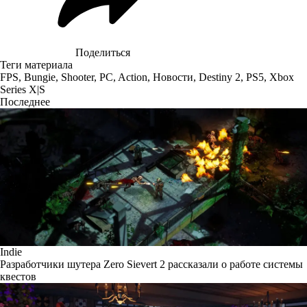
Поделиться
Теги материала
FPS
,
Bungie
,
Shooter
,
PC
,
Action
,
Новости
,
Destiny 2
,
PS5
,
Xbox
Series X|S
Последнее
Indie
Разработчики шутера Zero Sievert 2 рассказали о работе системы
квестов