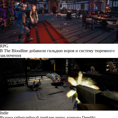
RPG
В The Bloodline добавили гильдию воров и систему тюремного
заключения
Indie
Вышел геймплейный трейлер ретро-хоррора Derelikt