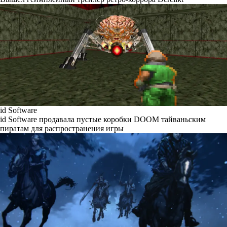
id Software
id Software продавала пустые коробки DOOM тайваньским
пиратам для распространения игры