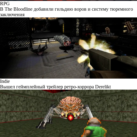
RPG
В The Bloodline добавили гильдию воров и систему тюремного
заключения
Indie
Вышел геймплейный трейлер ретро-хоррора Derelikt