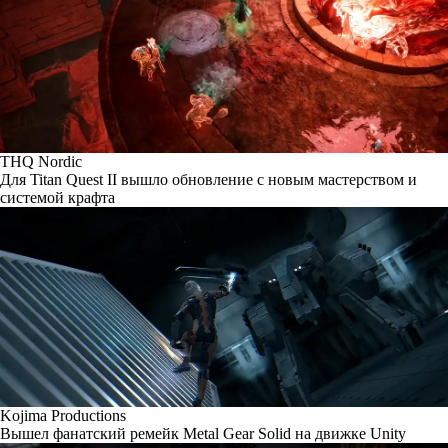
THQ Nordic
Для Titan Quest II вышло обновление с новым мастерством и
системой крафта
Kojima Productions
Вышел фанатский ремейк Metal Gear Solid на движке Unity