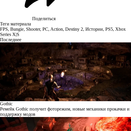
Поделиться
Теги материала
FPS
,
Bungie
,
Shooter
,
PC
,
Action
,
Destiny 2
,
Истории
,
PS5
,
Xbox
Series X|S
Последнее
Gothic
Ремейк Gothic получит фоторежим, новые механики прокачки и
поддержку модов