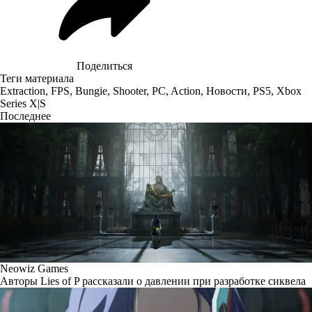
Поделиться
Теги материала
Extraction
,
FPS
,
Bungie
,
Shooter
,
PC
,
Action
,
Новости
,
PS5
,
Xbox
Series X|S
Последнее
Neowiz Games
Авторы Lies of P рассказали о давлении при разработке сиквела