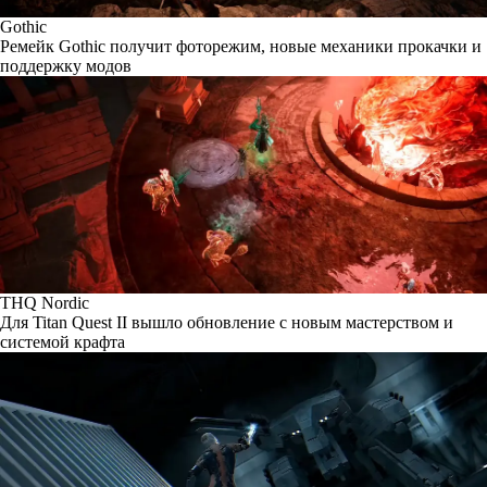
Gothic
Ремейк Gothic получит фоторежим, новые механики прокачки и
поддержку модов
THQ Nordic
Для Titan Quest II вышло обновление с новым мастерством и
системой крафта