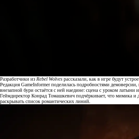
Разработчики из
Rebel Wolves
рассказали, как в игре будут устр
Редакция GameInformer
поделилась
подробностями демоверсии, 
внезапной бури остаётся с ней наедине: сцена с уроком латыни 
Геймдиректор Конрад Томашкевич подчёркивает, что мимика и д
раскрывать список романтических линий.