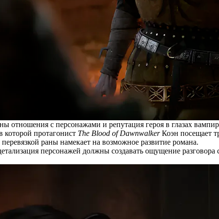
оены отношения с персонажами и репутация героя в глазах вампи
в которой протагонист
The Blood of Dawnwalker
Коэн посещает тр
и перевязкой раны намекает на возможное развитие романа.
етализация персонажей должны создавать ощущение разговора с 