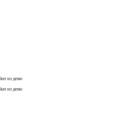
ker из демо
ker из демо