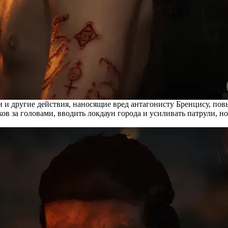
и и другие действия, наносящие вред антагонисту Бренцису, по
 за головами, вводить локдаун города и усиливать патрули, но 