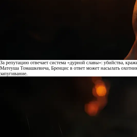
За репутацию отвечает система «дурной славы»: убийства, краж
Матеуша Томашкевича, Бренцис в ответ может насылать охотников
запугивание.