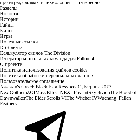
про игры, фильмы и технологии — интересно
Разделы
Новости
Истории
Гайды
Кино
Игры
Полезные ссылки
RSS-лента
Калькулятор скилов The Division
Генератор консольных команда для Fallout 4
О проекте
Политика использования файлов cookies
Политика обработки персональных данных
Пользовательское соглашение
Assassin's Creed: Black Flag Resynced
Cyberpunk 2077
Next
Gothic
inZOI
Mass Effect NEXT
Physint
Skyblivion
The Blood of
Dawnwalker
The Elder Scrolls VI
The Witcher IV
Wuchang: Fallen
Feathers