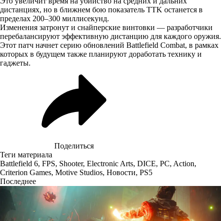
Это увеличит время на убийство на средних и дальних
дистанциях, но в ближнем бою показатель TTK останется в
пределах 200–300 миллисекунд.
Изменения затронут и снайперские винтовки — разработчики
перебалансируют эффективную дистанцию для каждого оружия.
Этот патч начнет серию обновлений Battlefield Combat, в рамках
которых в будущем также планируют доработать технику и
гаджеты.
Поделиться
Теги материала
Battlefield 6
,
FPS
,
Shooter
,
Electronic Arts
,
DICE
,
PC
,
Action
,
Criterion Games
,
Motive Studios
,
Новости
,
PS5
Последнее