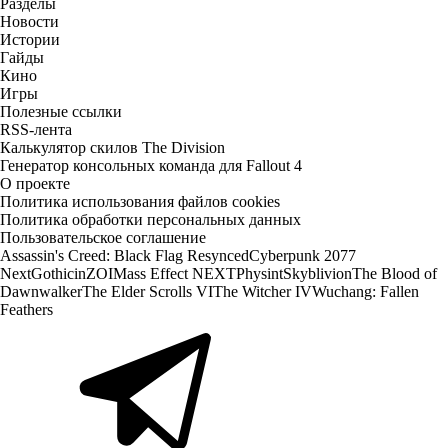
Разделы
Новости
Истории
Гайды
Кино
Игры
Полезные ссылки
RSS-лента
Калькулятор скилов The Division
Генератор консольных команда для Fallout 4
О проекте
Политика использования файлов cookies
Политика обработки персональных данных
Пользовательское соглашение
Assassin's Creed: Black Flag Resynced
Cyberpunk 2077
Next
Gothic
inZOI
Mass Effect NEXT
Physint
Skyblivion
The Blood of
Dawnwalker
The Elder Scrolls VI
The Witcher IV
Wuchang: Fallen
Feathers