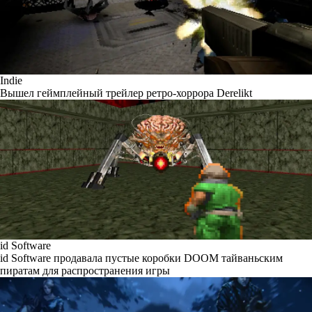
Indie
Вышел геймплейный трейлер ретро-хоррора Derelikt
id Software
id Software продавала пустые коробки DOOM тайваньским
пиратам для распространения игры