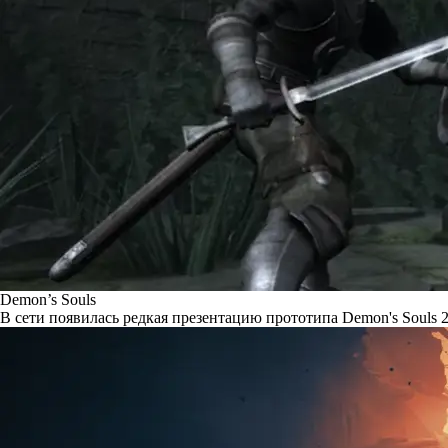
Demon’s Souls
В сети появилась редкая презентацию прототипа Demon's Souls 2