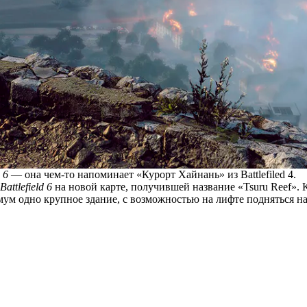
d 6
— она чем-то напоминает «Курорт Хайнань» из Battlefiled 4.
Battlefield 6
на новой карте, получившей название «Tsuru Reef». 
имум одно крупное здание, с возможностью на лифте подняться н