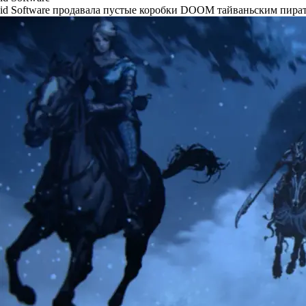
id Software продавала пустые коробки DOOM тайваньским пира