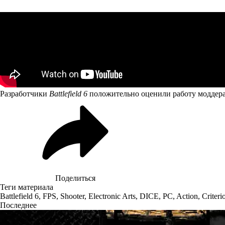
Разработчики
Battlefield 6
положительно оценили работу моддера и
Поделиться
Теги материала
Battlefield 6
,
FPS
,
Shooter
,
Electronic Arts
,
DICE
,
PC
,
Action
,
Criter
Последнее