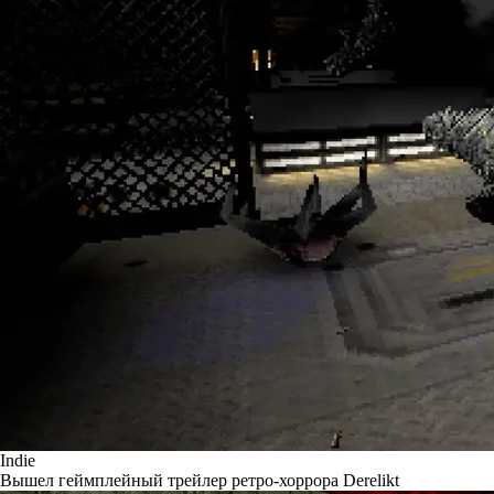
Indie
Вышел геймплейный трейлер ретро-хоррора Derelikt