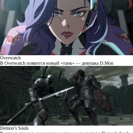
Overwatch
В Overwatch появится новый «танк» — девушка D.Mon
Demon’s Souls