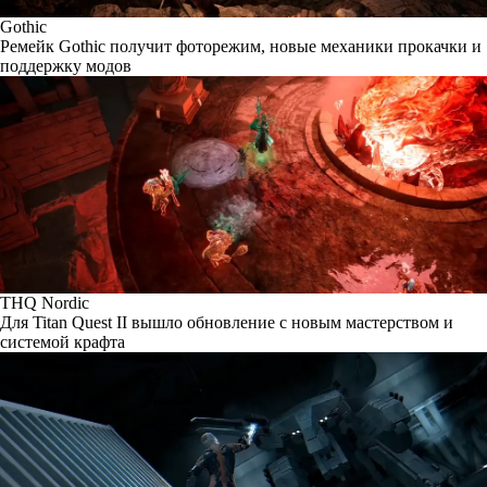
Gothic
Ремейк Gothic получит фоторежим, новые механики прокачки и
поддержку модов
THQ Nordic
Для Titan Quest II вышло обновление с новым мастерством и
системой крафта