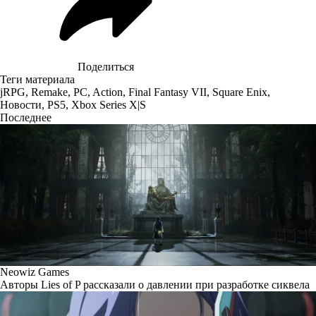
Поделиться
Теги материала
jRPG
,
Remake
,
PC
,
Action
,
Final Fantasy VII
,
Square Enix
,
Новости
,
PS5
,
Xbox Series X|S
Последнее
Neowiz Games
Авторы Lies of P рассказали о давлении при разработке сиквела