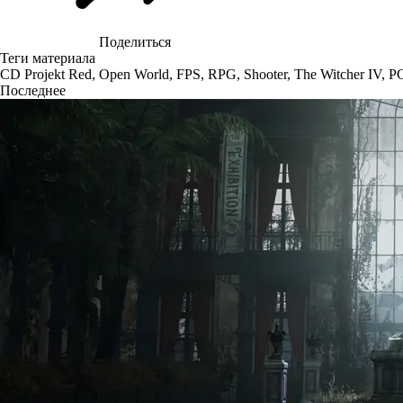
Поделиться
Теги материала
CD Projekt Red
,
Open World
,
FPS
,
RPG
,
Shooter
,
The Witcher IV
,
P
Последнее