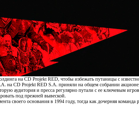
олдинга на CD Projekt RED, чтобы избежать путаницы с известн
.A. на CD Projekt RED S.A.
приняли
на общем собрании акционе
орую аудитория и пресса регулярно путали с ее ключевым игро
ровать под прежней вывеской.
та своего основания в 1994 году, тогда как дочерняя команда р