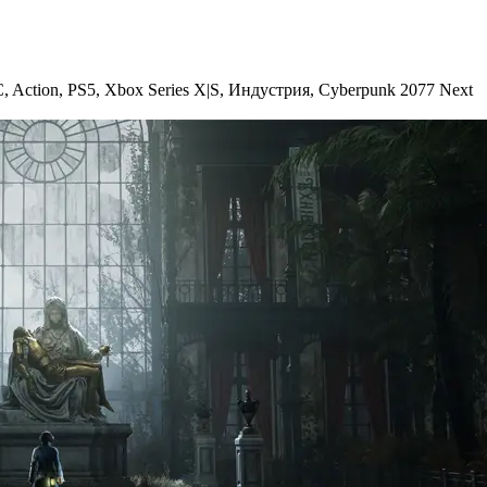
C
,
Action
,
PS5
,
Xbox Series X|S
,
Индустрия
,
Cyberpunk 2077 Next