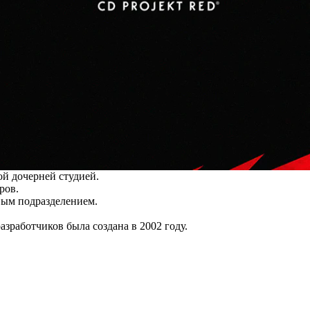
ой дочерней студией.
ров.
вым подразделением.
азработчиков была создана в 2002 году.