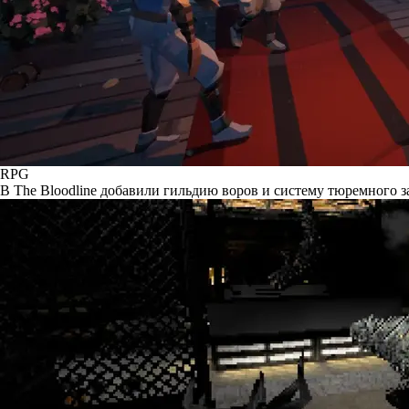
RPG
В The Bloodline добавили гильдию воров и систему тюремного 