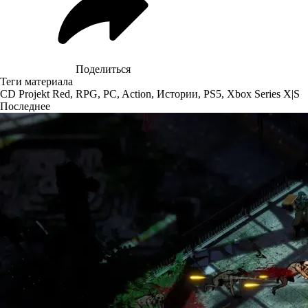
Поделиться
Теги материала
CD Projekt Red
,
RPG
,
PC
,
Action
,
Истории
,
PS5
,
Xbox Series X|S
Последнее