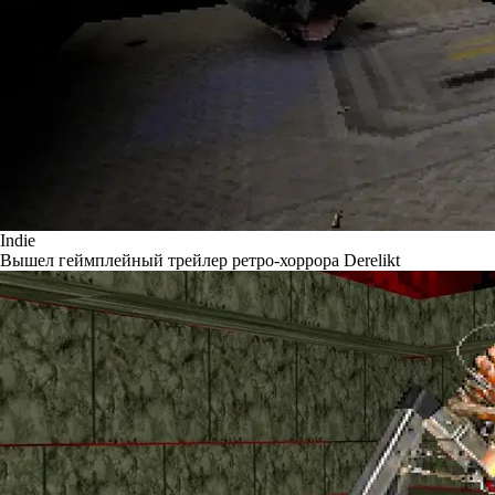
Indie
Вышел геймплейный трейлер ретро-хоррора Derelikt