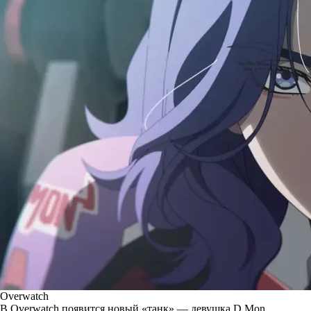
Overwatch
В Overwatch появится новый «танк» — девушка D.Mon