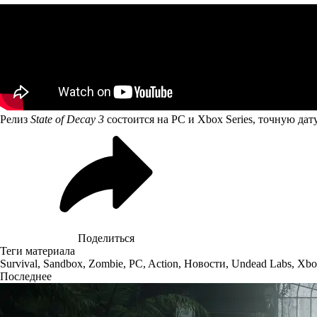
Релиз
State of Decay 3
состоится на PC и Xbox Series, точную дату
Поделиться
Теги материала
Survival
,
Sandbox
,
Zombie
,
PC
,
Action
,
Новости
,
Undead Labs
,
Xbo
Последнее