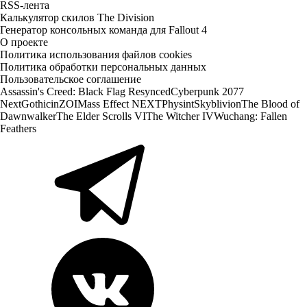
RSS-лента
Калькулятор скилов The Division
Генератор консольных команда для Fallout 4
О проекте
Политика использования файлов cookies
Политика обработки персональных данных
Пользовательское соглашение
Assassin's Creed: Black Flag Resynced
Cyberpunk 2077
Next
Gothic
inZOI
Mass Effect NEXT
Physint
Skyblivion
The Blood of
Dawnwalker
The Elder Scrolls VI
The Witcher IV
Wuchang: Fallen
Feathers