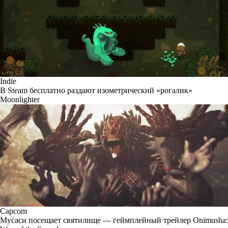
Indie
В Steam бесплатно раздают изометрический «рогалик»
Moonlighter
Capcom
Мусаси посещает святилище — геймплейный трейлер Onimusha: