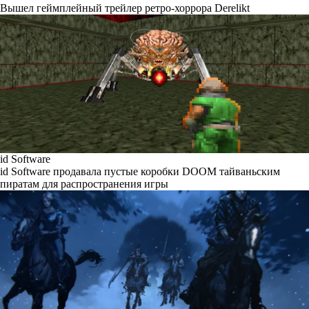
Вышел геймплейный трейлер ретро-хоррора Derelikt
id Software
id Software продавала пустые коробки DOOM тайваньским
пиратам для распространения игры