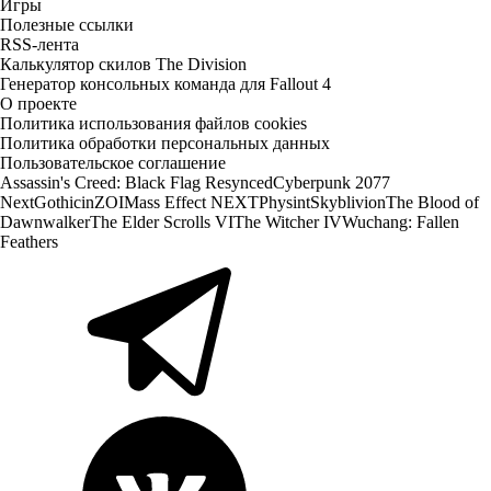
Игры
Полезные ссылки
RSS-лента
Калькулятор скилов The Division
Генератор консольных команда для Fallout 4
О проекте
Политика использования файлов cookies
Политика обработки персональных данных
Пользовательское соглашение
Assassin's Creed: Black Flag Resynced
Cyberpunk 2077
Next
Gothic
inZOI
Mass Effect NEXT
Physint
Skyblivion
The Blood of
Dawnwalker
The Elder Scrolls VI
The Witcher IV
Wuchang: Fallen
Feathers