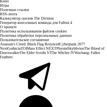
Кино
Игры
Полезные ссылки
RSS-лента
Калькулятор скилов The Division
Генератор консольных команда для Fallout 4
О проекте
Политика использования файлов cookies
Политика обработки персональных данных
Пользовательское соглашение
Assassin's Creed: Black Flag Resynced
Cyberpunk 2077
Next
Gothic
inZOI
Mass Effect NEXT
Physint
Skyblivion
The Blood of
Dawnwalker
The Elder Scrolls VI
The Witcher IV
Wuchang: Fallen
Feathers