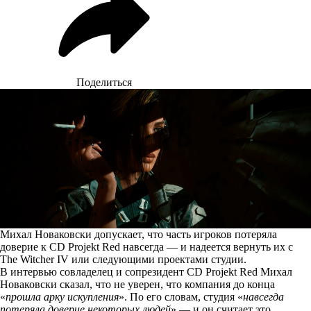
Поделиться
Михал Новаковски допускает, что часть игроков потеряла
доверие к CD Projekt Red навсегда — и надеется вернуть их с
The Witcher IV или следующими проектами студии.
В интервью совладелец и сопрезидент CD Projekt Red Михал
Новаковски
сказал
, что не уверен, что компания до конца
«
прошла арку искупления
». По его словам, студия «
навсегда
потеряла доверие некоторых людей
» — и он считает это