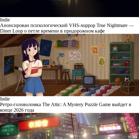
Indie
Анонсирован психологический VHS-хоррор True Nightmare —
Diner Loop о петле времени в придорожном кафе
Indie
Ретро-головоломка The Attic: A Mystery Puzzle Game выйдет в
конце 2026 года