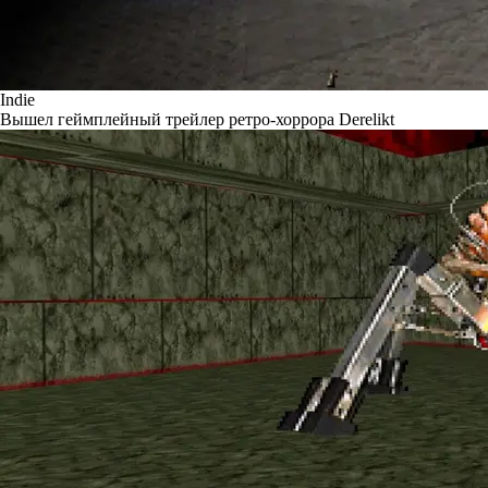
Indie
Вышел геймплейный трейлер ретро-хоррора Derelikt