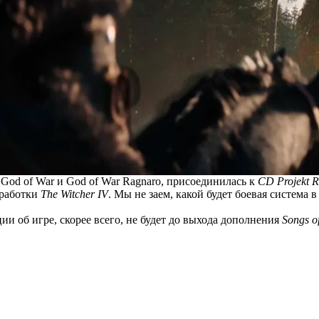
God of War и God of War Ragnaro, присоединилась к
CD Projekt 
зработки
The Witcher IV
. Мы не заем, какой будет боевая система 
и об игре, скорее всего, не будет до выхода дополнения
Songs of