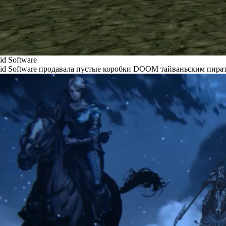
id Software
id Software продавала пустые коробки DOOM тайваньским пира