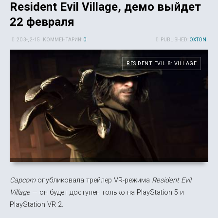
Resident Evil Village, демо выйдет
22 февраля
20 3-, 2-15
КОММЕНТАРИИ:
0
PUBLISHED:
OXTON
RESIDENT EVIL 8: VILLAGE
Capcom
опубликовала трейлер VR-режима
Resident Evil
Village
— он будет доступен только на PlayStation 5 и
PlayStation VR 2.