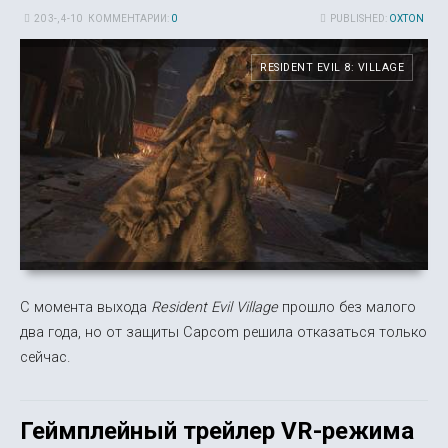
20 3-, 4-10
КОММЕНТАРИИ:
0
PUBLISHED:
OXTON
RESIDENT EVIL 8: VILLAGE
С момента выхода
Resident Evil Village
прошло без малого
два года, но от защиты Capcom решила отказаться только
сейчас.
Геймплейный трейлер VR-режима