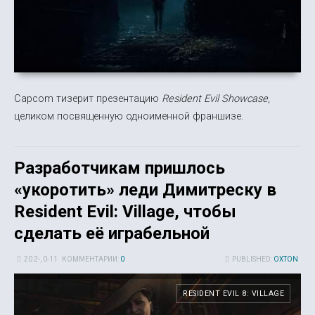
Capcom тизерит презентацию
Resident Evil Showcase
,
целиком посвященную одноименной франшизе.
Разработчикам пришлось
«укоротить» леди Димитреску в
Resident Evil: Village, чтобы
сделать её играбельной
20 2-, 0-11
КОММЕНТАРИИ:
0
PUBLISHED:
OXTON
RESIDENT EVIL 8: VILLAGE