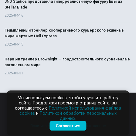
JND Studios представила гиперреалистичную фигурку Евы из
Stellar Blade
2025-04-16
Геймплейный трейлер кооперативного курьерского экшена в
мире мертвых Hell Express
2025-04-15
Первый трейлер Drownlight — градостроительного сурвайвала в
затопленном мире
2025-03-31
Мы используем cookies, чтобы улучшить работу
сайта. Продолжая просмотр страниц сайта, вы
RAMPAGA.RU
соглашаетесь с
Политикой использования файлов
cookies
и
Политикой обработки персональных
данных
.
Согласиться
Политика обработки персональных данных