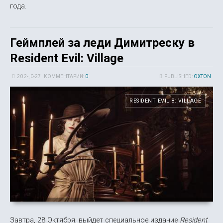
года.
Геймплей за леди Димитреску в
Resident Evil: Village
20 2-, 0-27
КОММЕНТАРИИ:
0
PUBLISHED:
OXTON
RESIDENT EVIL 8: VILLAGE
Завтра, 28 Октября, выйдет специальное издание
Resident