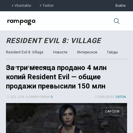
Vkontakte
Twitter
Войти
RESIDENT EVIL 8: VILLAGE
Resident Evil 8: Village
Новости
Интересное
Гайды
За три месяца продано 4 млн
Видео
Изображения
копий Resident Evil — общие
продажи превысили 150 млн
20 3-, 0-26
КОММЕНТАРИИ:
0
PUBLISHED:
OXTON
CAPCOM