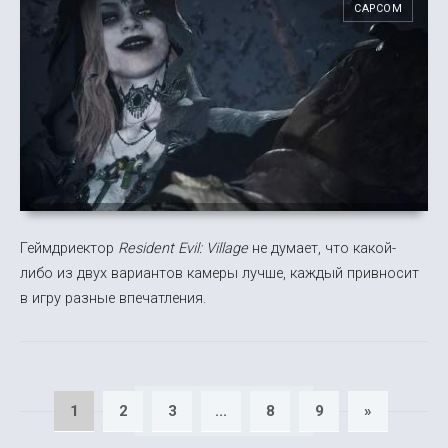
CAPCOM
Геймдриектор
Resident Evil: Village
не думает, что какой-
либо из двух вариантов камеры лучше, каждый привносит
в игру разные впечатления.
1
2
3
...
8
9
»