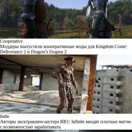
Cooperative
Моддеры выпустили кооперативные моды для Kingdom Come:
Deliverance 2 и Dragon’s Dogma 2
Indie
Авторы эксктракшен-шутера BR1: Infinite вводят платные матчи
с возможностью зарабатывать