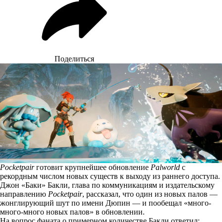
Поделиться
Pocketpair
готовит крупнейшее обновление
Palworld
с
рекордным числом новых существ к выходу из раннего доступа.
Джон «Баки» Бакли, глава по коммуникациям и издательскому
направлению
Pocketpair
,
рассказал
, что один из новых палов —
жонглирующий шут по имени Дюпин — и пообещал «много-
много-много новых палов» в обновлении.
На вопрос фаната о примерном количестве Бакли ответил: