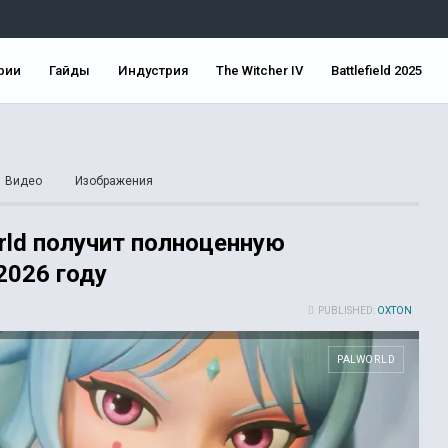
рии
Гайды
Индустрия
The Witcher IV
Battlefield 2025
Видео
Изображения
rld получит полноценную
026 году
PUBLISHED:
OXTON
PALWORLD