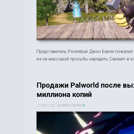
Представитель Pocketpair Джон Бакли пожалел
из-за массовой просьбы нарядить Секхмет в к
Продажи Palworld после вых
миллиона копий
20 6-, 7-22
КОММЕНТАРИИ:
0