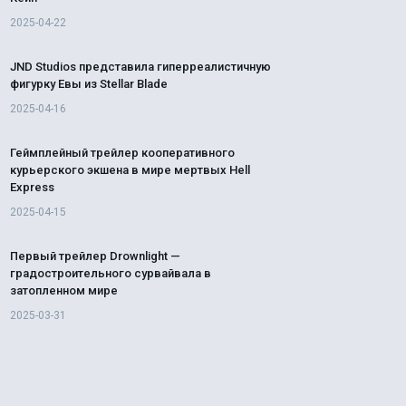
2025-04-22
JND Studios представила гиперреалистичную
фигурку Евы из Stellar Blade
2025-04-16
Геймплейный трейлер кооперативного
курьерского экшена в мире мертвых Hell
Express
2025-04-15
Первый трейлер Drownlight —
градостроительного сурвайвала в
затопленном мире
2025-03-31