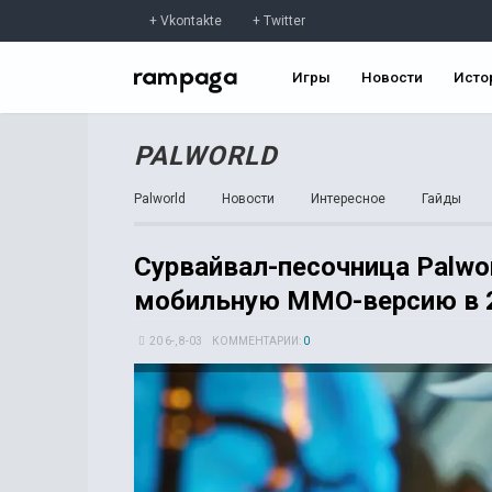
Vkontakte
Twitter
Игры
Новости
Исто
PALWORLD
Palworld
Новости
Интересное
Гайды
Сурвайвал-песочница Palwo
мобильную MMO-версию в 2
20 6-, 8-03
КОММЕНТАРИИ:
0