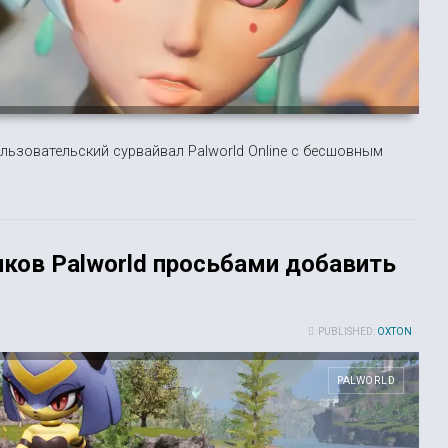
льзовательский сурвайвал Palworld Online с бесшовным
иков Palworld просьбами добавить
PUBLISHED:
OXTON
PALWORLD