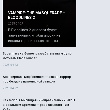
VAMPIRE: THE MASQUERADE –
BLOODLINES 2
2025-04-27
В Bloodlines 2 диалоги будут
запутанными, чтобы игроки не
искали «правильные» ответы
Supermassive Games разрабатывала игру по
мотивам Blade Runner
2025-04-23
Анонсирован Displacement — экшен-хоррор
про безумие на полярной станции
2025-04-22
Как мог бы выглядеть «неправильный» Fallout
в реальном времени — рассказывает Тим
Кейн