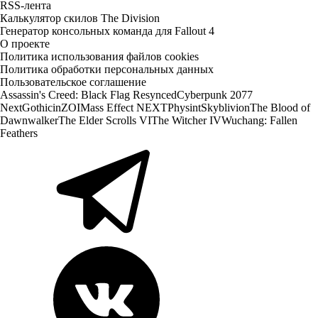
RSS-лента
Калькулятор скилов The Division
Генератор консольных команда для Fallout 4
О проекте
Политика использования файлов cookies
Политика обработки персональных данных
Пользовательское соглашение
Assassin's Creed: Black Flag Resynced
Cyberpunk 2077
Next
Gothic
inZOI
Mass Effect NEXT
Physint
Skyblivion
The Blood of
Dawnwalker
The Elder Scrolls VI
The Witcher IV
Wuchang: Fallen
Feathers