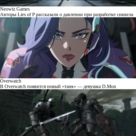
Neowiz Games
Авторы Lies of P рассказали о давлении при разработке сиквела
Overwatch
В Overwatch появится новый «танк» — девушка D.Mon