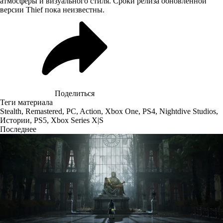
атмосферы и визуального стиля. Сроки релиза обновлённой
версии Thief пока неизвестны.
Поделиться
Теги материала
Stealth
,
Remastered
,
PC
,
Action
,
Xbox One
,
PS4
,
Nightdive Studios
,
Истории
,
PS5
,
Xbox Series X|S
Последнее