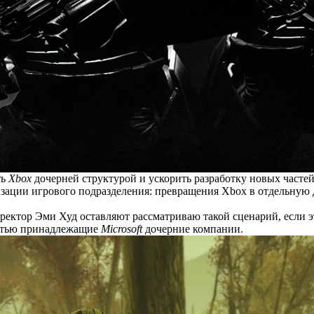
ть
Xbox
дочерней структурой и ускорить разработку новых часте
зации игрового подразделения: превращения Xbox в отдельную
ректор Эми Худ оставляют рассматриваю такой сценарий, если э
остью принадлежащие
Microsoft
дочерние компании.