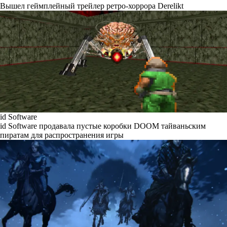
Вышел геймплейный трейлер ретро-хоррора Derelikt
id Software
id Software продавала пустые коробки DOOM тайваньским
пиратам для распространения игры