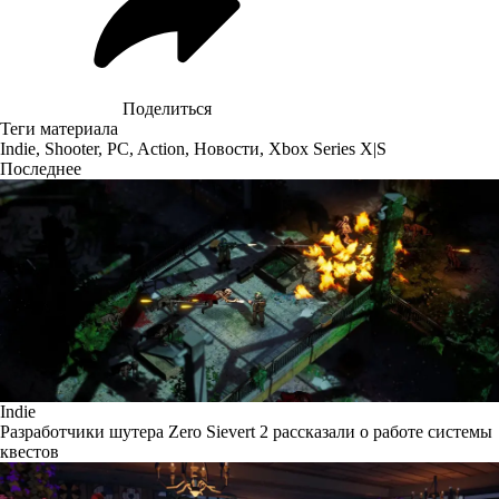
Поделиться
Теги материала
Indie
,
Shooter
,
PC
,
Action
,
Новости
,
Xbox Series X|S
Последнее
Indie
Разработчики шутера Zero Sievert 2 рассказали о работе системы
квестов