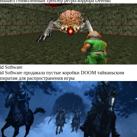
Вышел геймплейный трейлер ретро-хоррора Derelikt
id Software
id Software продавала пустые коробки DOOM тайваньским
пиратам для распространения игры