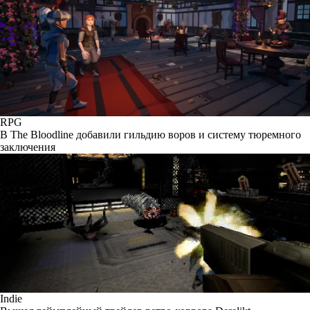
RPG
В The Bloodline добавили гильдию воров и систему тюремного
заключения
Indie