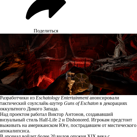
Поделиться
Разработчики из
Eschatology Entertainment
анонсировали
тактический соулслайк-шутер
Guns of Eschaton
в декорациях
оккультного Дикого Запада.
Над проектом работал Виктор Антонов, создававший
визуальный стиль Half-Life 2 и Dishonored. Игрокам предстоит
выживать на американском Юге, пострадавшем от мистического
апокалипсиса.
В арсенал войдет более 20 видов оружия XIX века с