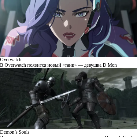
Overwatch
В Overwatch появится новый «танк» — девушка D.Mon
Demon’s Souls