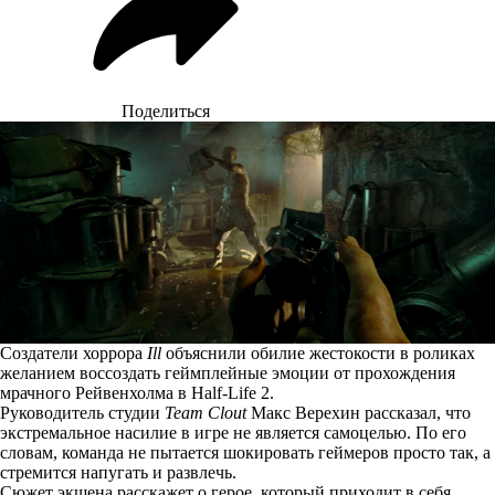
Поделиться
Создатели хоррора
Ill
объяснили обилие жестокости в роликах
желанием воссоздать геймплейные эмоции от прохождения
мрачного Рейвенхолма в Half-Life 2.
Руководитель студии
Team Clout
Макс Верехин
рассказал
, что
экстремальное насилие в игре не является самоцелью. По его
словам, команда не пытается шокировать геймеров просто так, а
стремится напугать и развлечь.
Сюжет экшена расскажет о герое, который приходит в себя