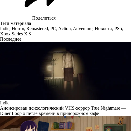
Поделиться
Теги материала
Indie
,
Horror
,
Remastered
,
PC
,
Action
,
Adventure
,
Новости
,
PS5
,
Xbox Series X|S
Последнее
Indie
Анонсирован психологический VHS-хоррор True Nightmare —
Diner Loop о петле времени в придорожном кафе