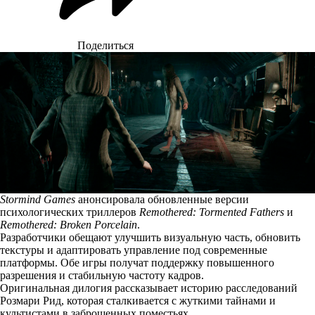
Поделиться
Stormind Games
анонсировала обновленные версии
психологических триллеров
Remothered: Tormented Fathers
и
Remothered: Broken Porcelain
.
Разработчики обещают улучшить визуальную часть, обновить
текстуры и адаптировать управление под современные
платформы. Обе игры получат поддержку повышенного
разрешения и стабильную частоту кадров.
Оригинальная дилогия рассказывает историю расследований
Розмари Рид, которая сталкивается с жуткими тайнами и
культистами в заброшенных поместьях.