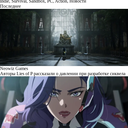
Indie
,
Survival
,
Sandbox
,
PC
,
Action
,
Новости
Последнее
Neowiz Games
Авторы Lies of P рассказали о давлении при разработке сиквела