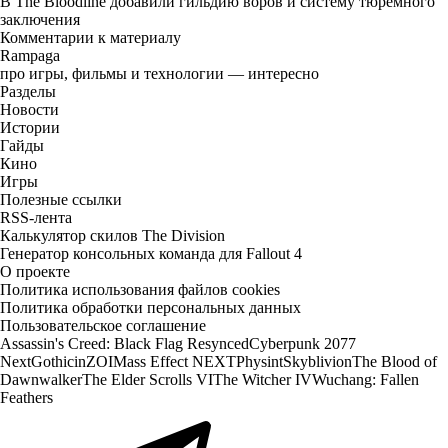
В The Bloodline добавили гильдию воров и систему тюремного
заключения
Комментарии к материалу
Rampaga
про игры, фильмы и технологии — интересно
Разделы
Новости
Истории
Гайды
Кино
Игры
Полезные ссылки
RSS-лента
Калькулятор скилов The Division
Генератор консольных команда для Fallout 4
О проекте
Политика использования файлов cookies
Политика обработки персональных данных
Пользовательское соглашение
Assassin's Creed: Black Flag Resynced
Cyberpunk 2077
Next
Gothic
inZOI
Mass Effect NEXT
Physint
Skyblivion
The Blood of
Dawnwalker
The Elder Scrolls VI
The Witcher IV
Wuchang: Fallen
Feathers