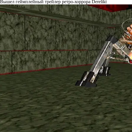
Вышел геймплейный трейлер ретро-хоррора Derelikt