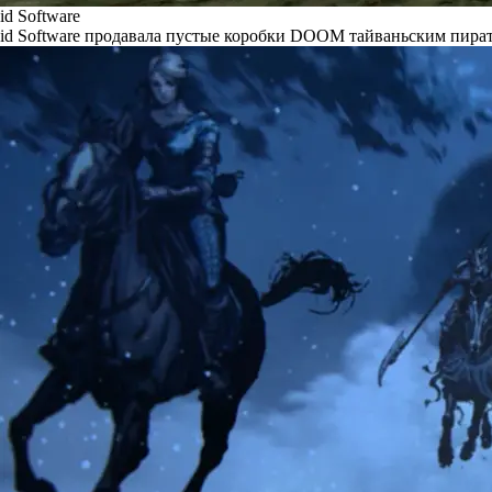
id Software
id Software продавала пустые коробки DOOM тайваньским пира