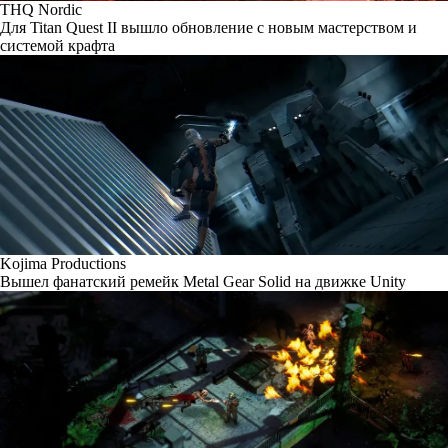
THQ Nordic
Для Titan Quest II вышло обновление с новым мастерством и
системой крафта
Kojima Productions
Вышел фанатский ремейк Metal Gear Solid на движке Unity