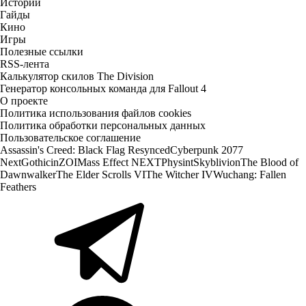
Истории
Гайды
Кино
Игры
Полезные ссылки
RSS-лента
Калькулятор скилов The Division
Генератор консольных команда для Fallout 4
О проекте
Политика использования файлов cookies
Политика обработки персональных данных
Пользовательское соглашение
Assassin's Creed: Black Flag Resynced
Cyberpunk 2077
Next
Gothic
inZOI
Mass Effect NEXT
Physint
Skyblivion
The Blood of
Dawnwalker
The Elder Scrolls VI
The Witcher IV
Wuchang: Fallen
Feathers