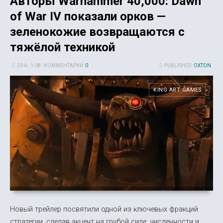
Авторы Warhammer 40,000: Dawn
of War IV показали орков —
зеленокожие возвращаются с
тяжёлой техникой
20 6-, 1-08
КОММЕНТАРИИ:
0
PUBLISHED:
OXTON
KING ART GAMES
Новый трейлер посвятили одной из ключевых фракций
стратегии, сделав акцент на грубой силе, численности и