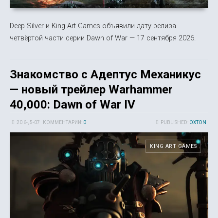
Deep Silver и King Art Games объявили дату релиза
четвёртой части серии Dawn of War — 17 сентября 2026.
Знакомство с Адептус Механикус
— новый трейлер Warhammer
40,000: Dawn of War IV
20 6-, 5-07
КОММЕНТАРИИ:
0
PUBLISHED:
OXTON
KING ART GAMES