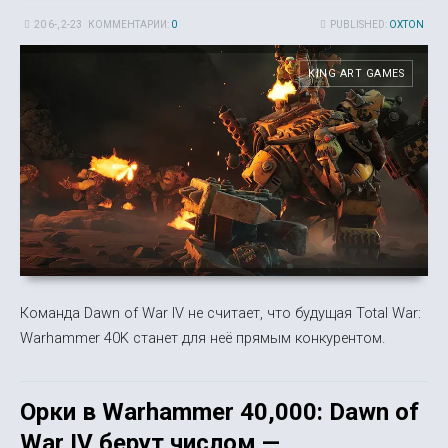
20 6-, 2-23
КОММЕНТАРИИ:
0
PUBLISHED:
OXTON
KING ART GAMES
Команда Dawn of War IV не считает, что будущая Total War:
Warhammer 40K станет для неё прямым конкурентом.
Орки в Warhammer 40,000: Dawn of
War IV берут числом —