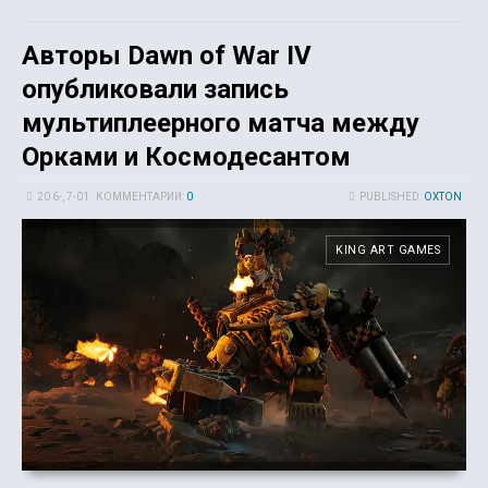
Авторы Dawn of War IV
опубликовали запись
мультиплеерного матча между
Орками и Космодесантом
20 6-, 7-01
КОММЕНТАРИИ:
0
PUBLISHED:
OXTON
KING ART GAMES