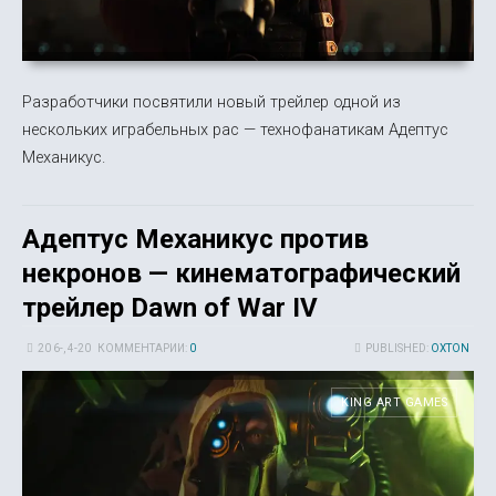
Разработчики посвятили новый трейлер одной из
нескольких играбельных рас — технофанатикам Адептус
Механикус.
Адептус Механикус против
некронов — кинематографический
трейлер Dawn of War IV
20 6-, 4-20
КОММЕНТАРИИ:
0
PUBLISHED:
OXTON
KING ART GAMES