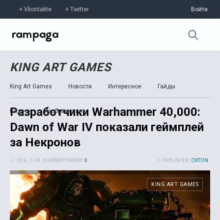
Vkontakte
Twitter
Войти
KING ART GAMES
King Art Games
Новости
Интересное
Гайды
Разработчики Warhammer 40,000:
Видео
Изображения
Dawn of War IV показали геймплей
за Некронов
20 6-, 7-29
КОММЕНТАРИИ:
0
PUBLISHED:
OXTON
KING ART GAMES