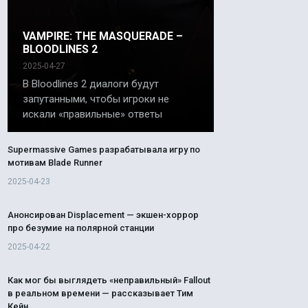
VAMPIRE: THE MASQUERADE –
BLOODLINES 2
2025-04-27
В Bloodlines 2 диалоги будут
запутанными, чтобы игроки не
искали «правильные» ответы
Supermassive Games разрабатывала игру по
мотивам Blade Runner
2025-04-23
Анонсирован Displacement — экшен-хоррор
про безумие на полярной станции
2025-04-22
Как мог бы выглядеть «неправильный» Fallout
в реальном времени — рассказывает Тим
Кейн