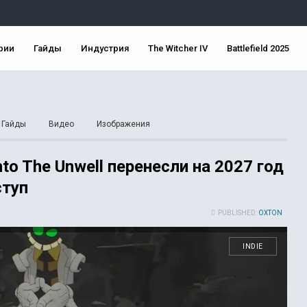
рии
Гайды
Индустрия
The Witcher IV
Battlefield 2025
Гайды
Видео
Изображения
to The Unwell перенесли на 2027 год
ступ
PUBLISHED:
OXTON
INDIE