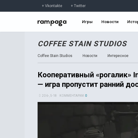
Vkontakte
Twitter
Игры
Новости
Исто
COFFEE STAIN STUDIOS
Coffee Stain Studios
Новости
Интересное
Кооперативный «рогалик» In
— игра пропустит ранний до
20 6-, 5-18
КОММЕНТАРИИ:
0