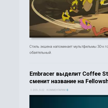
Стиль экшена напоминает мультфильмы 30-х го
обаятельный.
Embracer выделит Coffee St
сменит название на Fellowsh
20 5-, 5-22
КОММЕНТАРИИ:
0