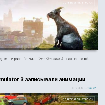
COFFEE STAIN STUDIOS
здателя и разработчика
Goat Simulator 3
, знал на что шёл.
imulator 3 записывали анимации
PUBLISHED:
OXTON
COFFEE STAIN STUDIOS