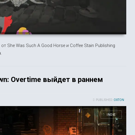
от She Was Such A Good Horse и Coffee Stain Publishing
.
wn: Overtime выйдет в раннем
PUBLISHED:
OXTON
INDIE