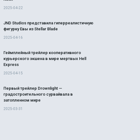
2025-04-22
JND Studios представила гиперреалистичную
фигурку Евы из Stellar Blade
2025-04-16
Геймплейный трейлер кооперативного
курьерского экшена в мире мертвых Hell
Express
2025-04-15
Первый трейлер Drownlight —
градостроительного сурвайвала в
затопленном мире
2025-03-31