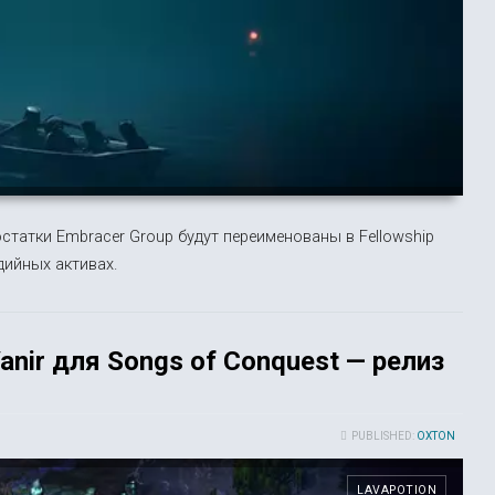
остатки Embracer Group будут переименованы в Fellowship
дийных активах.
nir для Songs of Conquest — релиз
PUBLISHED:
OXTON
LAVAPOTION