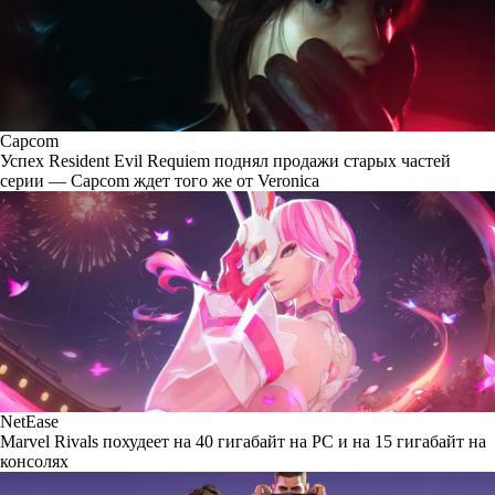
Capcom
Успех Resident Evil Requiem поднял продажи старых частей
серии — Capcom ждет того же от Veronica
NetEase
Marvel Rivals похудеет на 40 гигабайт на PC и на 15 гигабайт на
консолях