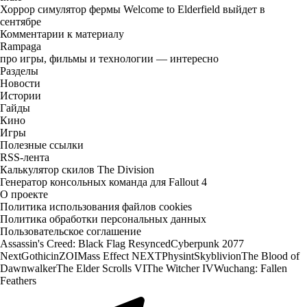
Хоррор симулятор фермы Welcome to Elderfield выйдет в
сентябре
Комментарии к материалу
Rampaga
про игры, фильмы и технологии — интересно
Разделы
Новости
Истории
Гайды
Кино
Игры
Полезные ссылки
RSS-лента
Калькулятор скилов The Division
Генератор консольных команда для Fallout 4
О проекте
Политика использования файлов cookies
Политика обработки персональных данных
Пользовательское соглашение
Assassin's Creed: Black Flag Resynced
Cyberpunk 2077
Next
Gothic
inZOI
Mass Effect NEXT
Physint
Skyblivion
The Blood of
Dawnwalker
The Elder Scrolls VI
The Witcher IV
Wuchang: Fallen
Feathers