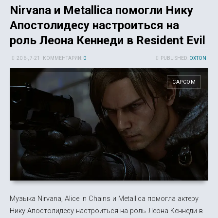
Nirvana и Metallica помогли Нику
Апостолидесу настроиться на
роль Леона Кеннеди в Resident Evil
20 6-, 7-21
КОММЕНТАРИИ:
0
PUBLISHED:
OXTON
CAPCOM
Музыка Nirvana, Alice in Chains и Metallica помогла актеру
Нику Апостолидесу настроиться на роль Леона Кеннеди в