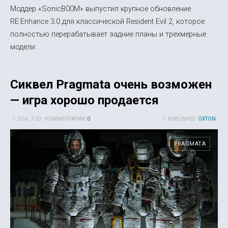
Моддер «SonicB00M» выпустил крупное обновление
RE:Enhance 3.0 для классической Resident Evil 2, которое
полностью перерабатывает задние планы и трехмерные
модели.
Сиквел Pragmata очень возможен
— игра хорошо продается
20 6-, 7-29
КОММЕНТАРИИ:
0
PUBLISHED:
OXTON
PRAGMATA