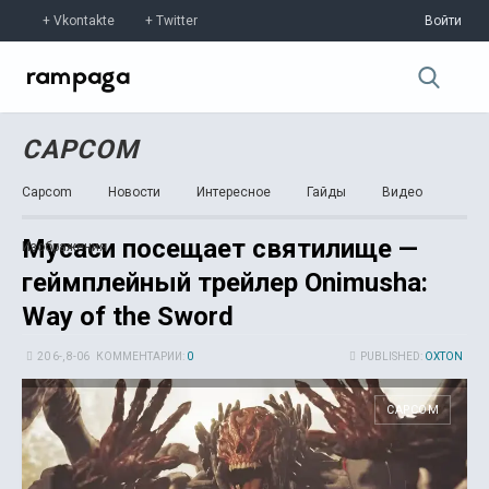
Vkontakte
Twitter
Войти
CAPCOM
Capcom
Новости
Интересное
Гайды
Видео
Мусаси посещает святилище —
Изображения
геймплейный трейлер Onimusha:
Way of the Sword
20 6-, 8-06
КОММЕНТАРИИ:
0
PUBLISHED:
OXTON
CAPCOM