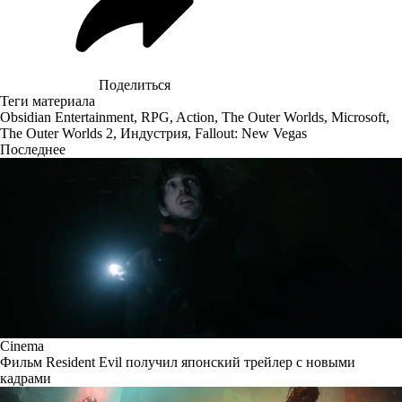
Поделиться
Теги материала
Obsidian Entertainment
,
RPG
,
Action
,
The Outer Worlds
,
Microsoft
,
The Outer Worlds 2
,
Индустрия
,
Fallout: New Vegas
Последнее
Cinema
Фильм Resident Evil получил японский трейлер с новыми
кадрами