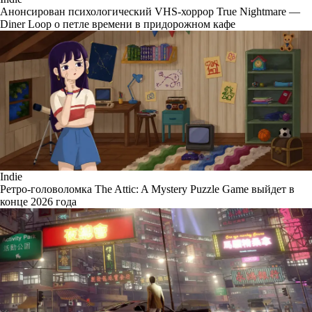
Анонсирован психологический VHS-хоррор True Nightmare —
Diner Loop о петле времени в придорожном кафе
Indie
Ретро-головоломка The Attic: A Mystery Puzzle Game выйдет в
конце 2026 года