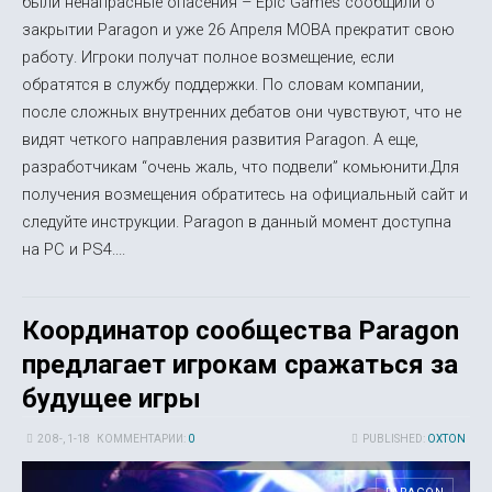
были ненапрасные опасения – Epic Games сообщили о
закрытии Paragon и уже 26 Апреля MOBA прекратит свою
работу. Игроки получат полное возмещение, если
обратятся в службу поддержки. По словам компании,
после сложных внутренних дебатов они чувствуют, что не
видят четкого направления развития Paragon. А еще,
разработчикам “очень жаль, что подвели” комьюнити.Для
получения возмещения обратитесь на официальный сайт и
следуйте инструкции. Paragon в данный момент доступна
на PC и PS4....
Координатор сообщества Paragon
предлагает игрокам сражаться за
будущее игры
20 8-, 1-18
КОММЕНТАРИИ:
0
PUBLISHED:
OXTON