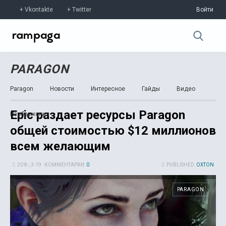
Vkontakte
Twitter
Войти
PARAGON
Paragon
Новости
Интересное
Гайды
Видео
Epic раздает ресурсы Paragon
Изображения
общей стоимостью $12 миллионов
всем желающим
20 8-, 3-19
КОММЕНТАРИИ:
0
PUBLISHED:
OXTON
PARAGON