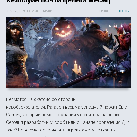
Хеллоуин почти целый месяц
20 7-, 0-09
КОММЕНТАРИИ:
0
PUBLISHED:
OXTON
PARAGON
Несмотря на скепсис со стороны
недоброжелателей, Paragon весьма успешный проект Epic
Games, который помог компании укрепиться на рынке.
Сегодня разработчики сообщили о начале проведения Дня
теней.Во время этого ивента игроки смогут открыть