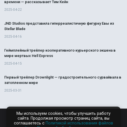
времени — рассказывает Тим Кейн
2025-04-22
JND Studios представила гиперреалистичную фигурку Евы из
Stellar Blade
2025-04-16
Геймплейный трейлер кооперативного курьерского экшена в
мире мертвых Hell Express
2025-04-15
Первый трейлер Drownlight — градостроительного сурвайвала в
затопленном мире
2025-03-31
Мы используем cookies, чтобы улучшить работу
сайта. Продолжая просмотр страниц сайта, вы
RAMPAGA.RU
соглашаетесь с
Политикой использования файлов