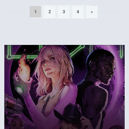
1
2
3
4
»