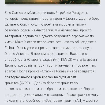
Epic Games опубликовали новый трейлер Paragon, в
котором представили нового героя – Дронго. Дронго боец
дальнего боя, и, судя по всей экипировки и некому
безумию, родом из Австралии. Мы не уверены, просто
Австралия родина еще одного безумного персонажа по
имени Макс.У этого персонажа есть что-то общее даже с
Fallout. Очень уж его противогаз напоминает силовую
броню Анклава. В прочем, это не важно. Важны его
способности:«Старина ржавый» (ПКМ/L2) — это бумеранг
Дронго, который наносит урон и замедляет поражённых
врагов. После броска «Старина Ржавый» возвращается,
повторно нанося урон врагам на пути.«Кляп-
граната» (Q/R1) — Дронго бросает гранату со
слезоточивым газом в выбранном направлении. Взрыв
создает зону молчания — в газовом облаке враги не могут
применять способности.«Урановые пули» (E/L1)— Дронго