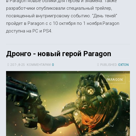
в Paragon новые облики для героев и знамена. Также
разработчики опубликовали специальный трейлер,
посвященный внутриигровому событию. “День теней”
пройдет в Paragon с с 10 октября по 1 ноября.Paragon
доступна на PC и PS4.
Дронго - новый герой Paragon
20 7-, 8-25
КОММЕНТАРИИ:
0
PUBLISHED:
OXTON
PARAGON