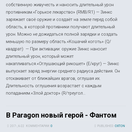
собственную живучесть и наносить длительный урон
противникам.«Горькое лекарство» (RMB/R1) — Зинкс
заряжает своё оружие и создаёт на земле перед собой
область, в которой противники получают длительный
урон. Можно не дожидаться полной зарядки и создать
меньшую по размеру область.«Кошачий коготь» (Q/
квадрат) — При активации: оружие Зинкс наносит
длительный урон, который может
накапливаться.«Оглушающий рикошет» (E/круг) — Зинкс
выпускает заряд энергии среднего радиуса действия. Он
отскакивает от ближайших врагов, оглушая их.
Длительность оглушения возрастает с каждым
попаданием.«Злой доктор» (R/треугол...
В Paragon новый герой - Фантом
20 7-, 6-22
КОММЕНТАРИИ:
0
PUBLISHED:
OXTON