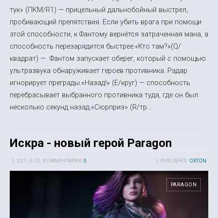
тук» (ПКМ/R1) — прицельный дальнобойный выстрел,
пробивающий препятствия. Если убить врага при помощи
этой способности, к Фантому вернётся затраченная мана, а
способность перезарядится быстрее.«Кто там?»(Q/
квадрат) — Фантом запускает оберег, который с помощью
ультразвука обнаруживает героев противника. Радар
игнорирует преграды.«Назад!» (E/круг) — способность
перебрасывает выбранного противника туда, где он был
несколько секунд назад.«Сюрприз» (R/тр...
Искра - новый герой Paragon
20 7-, 5-12
КОММЕНТАРИИ:
0
PUBLISHED:
OXTON
PARAGON