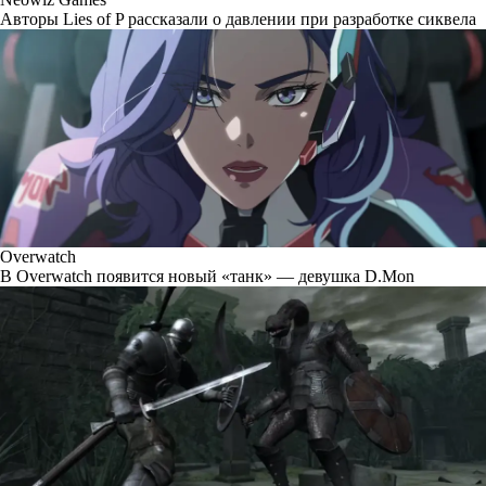
Авторы Lies of P рассказали о давлении при разработке сиквела
Overwatch
В Overwatch появится новый «танк» — девушка D.Mon