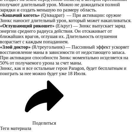
получают длительный урон. Можно не дожидаться полной
зарядки и создать меньшую по размеру область.
«Кошачий коготь»
(Q/квадрат) — При активации: оружие
Зинкс наносит длительный урон, который может накапливаться.
«Оглушающий рикошет»
(E/круг) — Зинкс выпускает заряд
энергии среднего радиуса действия. Он отскакивает от
ближайших врагов, оглушая их. Длительность оглушения
возрастает с каждым попаданием.
«Злой доктор»
(R/треугольник) — Пассивный эффект ускоряет
восстановление маны в зависимости от недостающего запаса.
При активации способности Зинкс моментально исцеляется на
50% от получаемого урона за счет маны.
Зинкс, как и все остальные герои Paragon, будет бесплатным и
поиграть за нее можно будет уже 18 Июля.
Поделиться
Теги материала