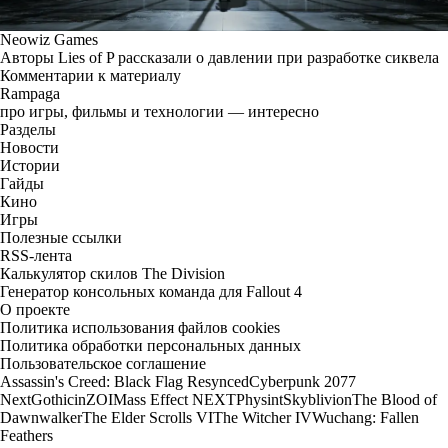
Neowiz Games
Авторы Lies of P рассказали о давлении при разработке сиквела
Комментарии к материалу
Rampaga
про игры, фильмы и технологии — интересно
Разделы
Новости
Истории
Гайды
Кино
Игры
Полезные ссылки
RSS-лента
Калькулятор скилов The Division
Генератор консольных команда для Fallout 4
О проекте
Политика использования файлов cookies
Политика обработки персональных данных
Пользовательское соглашение
Assassin's Creed: Black Flag Resynced
Cyberpunk 2077
Next
Gothic
inZOI
Mass Effect NEXT
Physint
Skyblivion
The Blood of
Dawnwalker
The Elder Scrolls VI
The Witcher IV
Wuchang: Fallen
Feathers