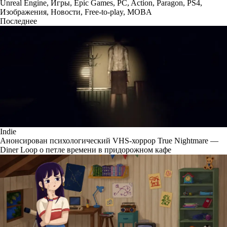
Unreal Engine
,
Игры
,
Epic Games
,
PC
,
Action
,
Paragon
,
PS4
,
Изображения
,
Новости
,
Free-to-play
,
MOBA
Последнее
Indie
Анонсирован психологический VHS-хоррор True Nightmare —
Diner Loop о петле времени в придорожном кафе