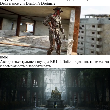
Deliverance 2 и Dragon’s Dogma 2
Indie
Авторы эксктракшен-шутера BR1: Infinite вводят платные матчи
с возможностью зарабатывать