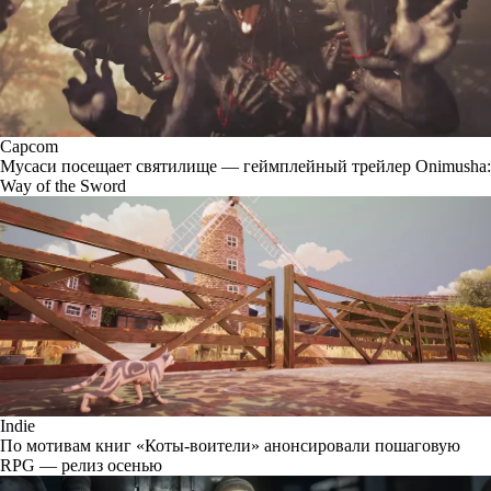
Capcom
Мусаси посещает святилище — геймплейный трейлер Onimusha:
Way of the Sword
Indie
По мотивам книг «Коты-воители» анонсировали пошаговую
RPG — релиз осенью