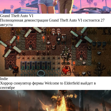
Grand Theft Auto VI
Полноценная демонстрация Grand Theft Auto VI состоится 27
августа
Indie
Хоррор симулятор фермы Welcome to Elderfield выйдет в
сентябре