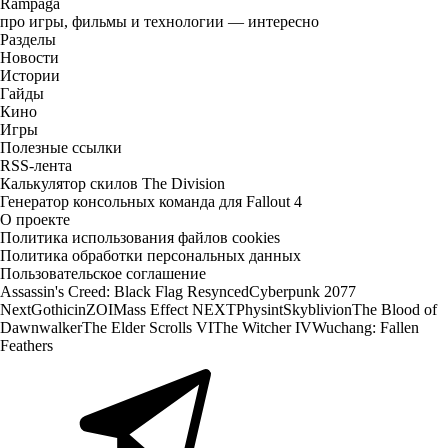
Rampaga
про игры, фильмы и технологии — интересно
Разделы
Новости
Истории
Гайды
Кино
Игры
Полезные ссылки
RSS-лента
Калькулятор скилов The Division
Генератор консольных команда для Fallout 4
О проекте
Политика использования файлов cookies
Политика обработки персональных данных
Пользовательское соглашение
Assassin's Creed: Black Flag Resynced
Cyberpunk 2077
Next
Gothic
inZOI
Mass Effect NEXT
Physint
Skyblivion
The Blood of
Dawnwalker
The Elder Scrolls VI
The Witcher IV
Wuchang: Fallen
Feathers